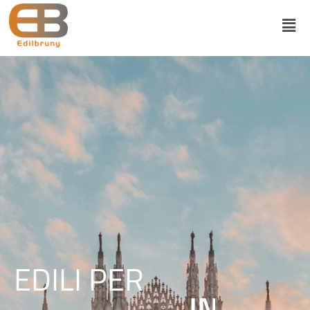
EDILI PER
I
N
N
O
V
A